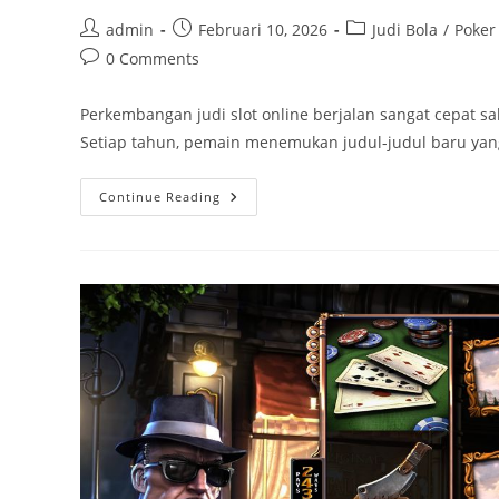
Post
Post
Post
admin
Februari 10, 2026
Judi Bola
/
Poker
author:
published:
category:
Post
0 Comments
comments:
Perkembangan judi slot online berjalan sangat cepat sa
Setiap tahun, pemain menemukan judul-judul baru yan
Fire
Continue Reading
Stampede
Ultimate
Pragmatic
Play