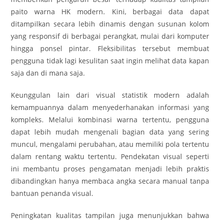
paito warna HK modern. Kini, berbagai data dapat
ditampilkan secara lebih dinamis dengan susunan kolom
yang responsif di berbagai perangkat, mulai dari komputer
hingga ponsel pintar. Fleksibilitas tersebut membuat
pengguna tidak lagi kesulitan saat ingin melihat data kapan
saja dan di mana saja.
Keunggulan lain dari visual statistik modern adalah
kemampuannya dalam menyederhanakan informasi yang
kompleks. Melalui kombinasi warna tertentu, pengguna
dapat lebih mudah mengenali bagian data yang sering
muncul, mengalami perubahan, atau memiliki pola tertentu
dalam rentang waktu tertentu. Pendekatan visual seperti
ini membantu proses pengamatan menjadi lebih praktis
dibandingkan hanya membaca angka secara manual tanpa
bantuan penanda visual.
Peningkatan kualitas tampilan juga menunjukkan bahwa