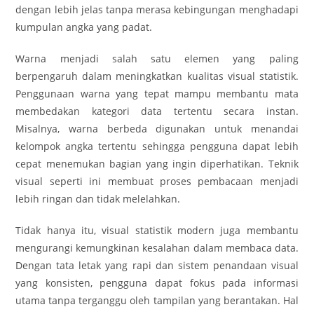
dengan lebih jelas tanpa merasa kebingungan menghadapi
kumpulan angka yang padat.
Warna menjadi salah satu elemen yang paling
berpengaruh dalam meningkatkan kualitas visual statistik.
Penggunaan warna yang tepat mampu membantu mata
membedakan kategori data tertentu secara instan.
Misalnya, warna berbeda digunakan untuk menandai
kelompok angka tertentu sehingga pengguna dapat lebih
cepat menemukan bagian yang ingin diperhatikan. Teknik
visual seperti ini membuat proses pembacaan menjadi
lebih ringan dan tidak melelahkan.
Tidak hanya itu, visual statistik modern juga membantu
mengurangi kemungkinan kesalahan dalam membaca data.
Dengan tata letak yang rapi dan sistem penandaan visual
yang konsisten, pengguna dapat fokus pada informasi
utama tanpa terganggu oleh tampilan yang berantakan. Hal