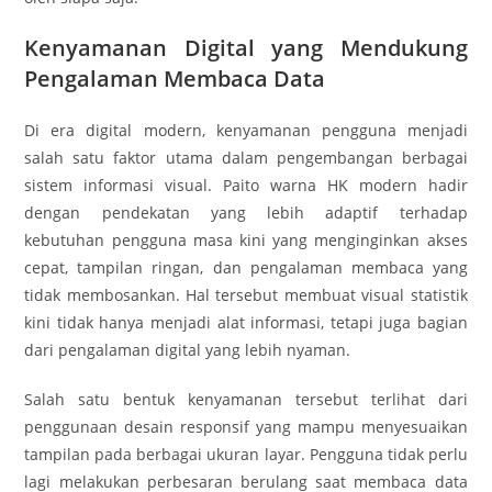
Kenyamanan Digital yang Mendukung
Pengalaman Membaca Data
Di era digital modern, kenyamanan pengguna menjadi
salah satu faktor utama dalam pengembangan berbagai
sistem informasi visual. Paito warna HK modern hadir
dengan pendekatan yang lebih adaptif terhadap
kebutuhan pengguna masa kini yang menginginkan akses
cepat, tampilan ringan, dan pengalaman membaca yang
tidak membosankan. Hal tersebut membuat visual statistik
kini tidak hanya menjadi alat informasi, tetapi juga bagian
dari pengalaman digital yang lebih nyaman.
Salah satu bentuk kenyamanan tersebut terlihat dari
penggunaan desain responsif yang mampu menyesuaikan
tampilan pada berbagai ukuran layar. Pengguna tidak perlu
lagi melakukan perbesaran berulang saat membaca data