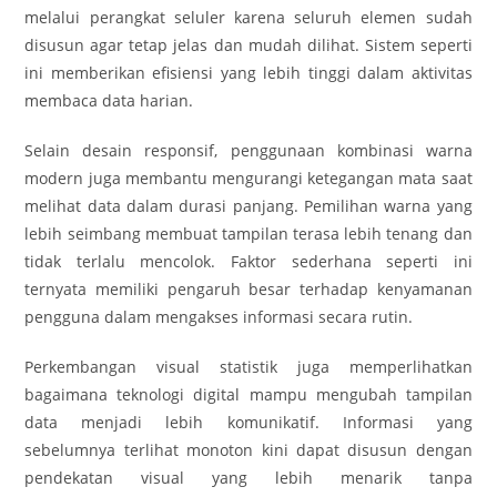
melalui perangkat seluler karena seluruh elemen sudah
disusun agar tetap jelas dan mudah dilihat. Sistem seperti
ini memberikan efisiensi yang lebih tinggi dalam aktivitas
membaca data harian.
Selain desain responsif, penggunaan kombinasi warna
modern juga membantu mengurangi ketegangan mata saat
melihat data dalam durasi panjang. Pemilihan warna yang
lebih seimbang membuat tampilan terasa lebih tenang dan
tidak terlalu mencolok. Faktor sederhana seperti ini
ternyata memiliki pengaruh besar terhadap kenyamanan
pengguna dalam mengakses informasi secara rutin.
Perkembangan visual statistik juga memperlihatkan
bagaimana teknologi digital mampu mengubah tampilan
data menjadi lebih komunikatif. Informasi yang
sebelumnya terlihat monoton kini dapat disusun dengan
pendekatan visual yang lebih menarik tanpa