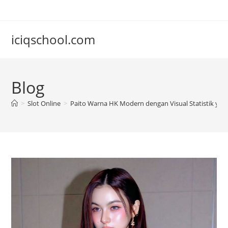
Skip
to
content
iciqschool.com
Blog
>
Slot Online
>
Paito Warna HK Modern dengan Visual Statistik ya