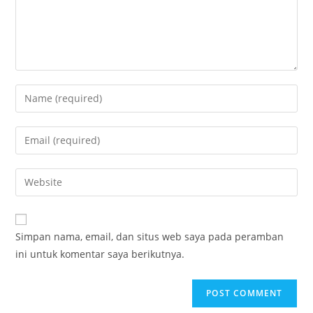
Enter
your
name
Enter
or
your
username
email
Enter
to
address
your
comment
to
website
comment
URL
Simpan nama, email, dan situs web saya pada peramban
(optional)
ini untuk komentar saya berikutnya.