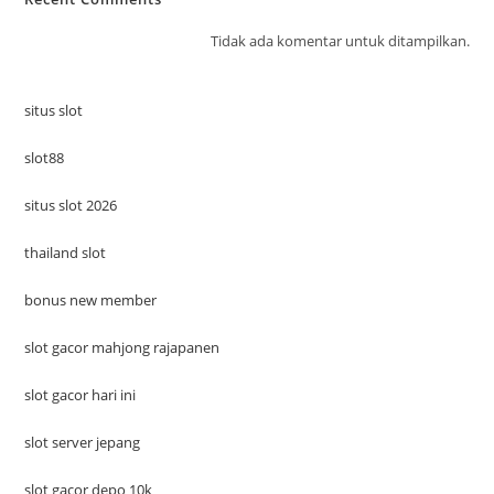
Tidak ada komentar untuk ditampilkan.
situs slot
slot88
situs slot 2026
thailand slot
bonus new member
slot gacor mahjong rajapanen
slot gacor hari ini
slot server jepang
slot gacor depo 10k