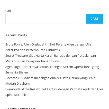
Cari
CARI
Recent Posts
Brute Force: Alien Onslaught | Slot Perang Alien dengan Aksi
Antariksa dan Pertempuran Futuristik
Secret Treasure: Slot Harta Karun Rahasia dengan Petualangan
Misterius dan Kekayaan Tersembunyi
Agen Togel Terpercaya Broto4D dengan Sistem Operasional yang
Semakin Efisien
Bocoran HK Malam Ini dengan Analisis Data Harian yang Lebih
Mudah Dipahami
Diamonds of the Realm: Slot Fantasi dengan Permata Ajaib dan Free
Spins Multiplier
Recent Comments