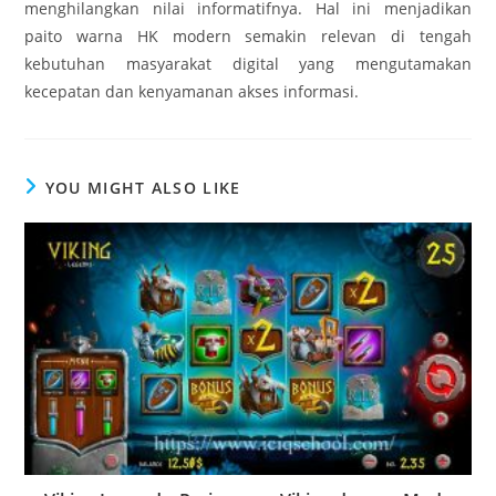
menghilangkan nilai informatifnya. Hal ini menjadikan
paito warna HK modern semakin relevan di tengah
kebutuhan masyarakat digital yang mengutamakan
kecepatan dan kenyamanan akses informasi.
YOU MIGHT ALSO LIKE